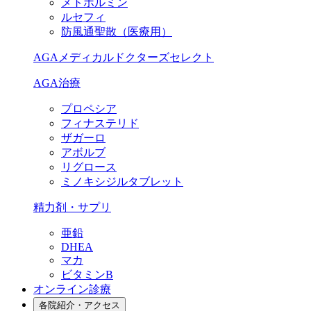
メトホルミン
ルセフィ
防風通聖散（医療用）
AGAメディカルドクターズセレクト
AGA治療
プロペシア
フィナステリド
ザガーロ
アボルブ
リグロース
ミノキシジルタブレット
精力剤・サプリ
亜鉛
DHEA
マカ
ビタミンB
オンライン診療
各院紹介・アクセス