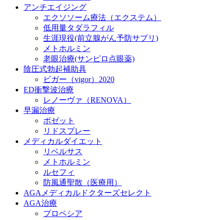
アンチエイジング
エクソソーム療法（エクステム）
低用量タダラフィル
生涯現役(前立腺がん予防サプリ)
メトホルミン
老眼治療(サンピロ点眼薬)
陰圧式勃起補助具
ビガー（vigor）2020
ED衝撃波治療
レノーヴァ（RENOVA）
早漏治療
ポゼット
リドスプレー
メディカルダイエット
リベルサス
メトホルミン
ルセフィ
防風通聖散（医療用）
AGAメディカルドクターズセレクト
AGA治療
プロペシア