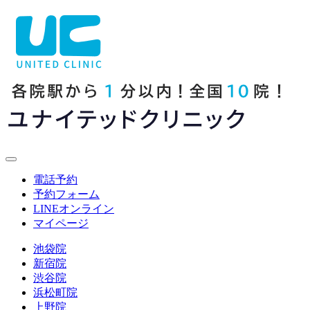
電話予約
予約フォーム
LINE
オンライン
マイページ
池袋院
新宿院
渋谷院
浜松町院
上野院