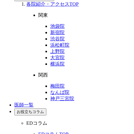
各院紹介・アクセスTOP
関東
池袋院
新宿院
渋谷院
浜松町院
上野院
大宮院
横浜院
関西
梅田院
なんば院
神戸三宮院
医師一覧
お役立ちコラム
EDコラム