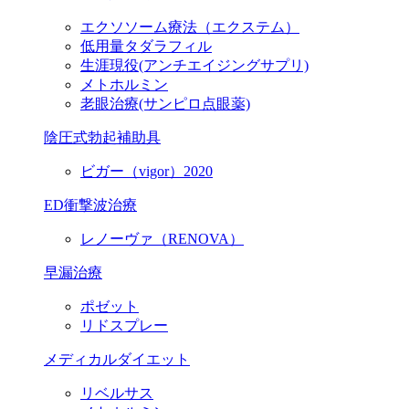
エクソソーム療法（エクステム）
低用量タダラフィル
生涯現役
(アンチエイジングサプリ)
メトホルミン
老眼治療(サンピロ点眼薬)
陰圧式勃起補助具
ビガー（vigor）2020
ED衝撃波治療
レノーヴァ（RENOVA）
早漏治療
ポゼット
リドスプレー
メディカルダイエット
リベルサス