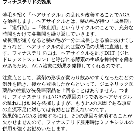
フィナステリドの効果
薄毛を招く「ヘアサイクル」の乱れを改善することでAGA
を治療します。ヘアサイクルとは、髪の毛が持つ「成長期」
→「退行期」→「休止期」というサイクルのことで、充分な
時間をかけて各期間を繰り返していきます。
成長期が短くなると髪の毛が十分に成長しきる前に抜けてし
まうなど、ヘアサイクルの乱れは髪の毛の状態に直結しま
す。フィナステリドには、ヘアサイクルを乱すDHT（ジヒ
ドロテストステロン）と呼ばれる酵素の生成を抑制する働き
があるため、AGA治療に効果を発揮してくれるのです。
注意点として、薬剤の形状が変わり飲みやすくなったなどの
例外を除き、後から登場したからといって、ジェネリック医
薬品の性能が先発医薬品を上回ることはありません。つま
り、フィナステリドはAGAの原因の1つであるヘアサイクル
の乱れには効果を発揮しますが、もう1つの原因である頭皮
の血流不足に対しては有効とは言えないのです。
効果的にAGAを治療するには、2つの原因を解消することが
欠かせませんので、フィナステリド服用時はミノキシジルの
併用を強くお勧めいたします。