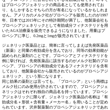
はプロペシアジェネリックの商品名としても使用されてお
り、もしかするとそちらの方が有名になっているかもしれま
せん。アメリカのメルク社がプロペシアを販売したのが1997
年、日本では2015年にその特許期間が満了し、他製薬会社も
プロペシアジェネリックとして有効成分フィナステリドを用
いたAGA治療薬を販売できるようになりました。用量はプ
ロペシアに準じ、0.2mgと1mgが販売されています。
ジェネリック医薬品とは、簡単に言ってしまえば先発医薬品
（新薬）と同量の有効成分を含んでおり、同等の効果効能が
認められた薬剤のことです。プロペシアとフィナステリドを
例に挙げれば、先発医薬品に該当するのがメルク社製のプロ
ペシア、プロペシアの有効成分であるフィナステリドを含有
しており、他製薬会社から販売されているのがプロペシアジ
ェネリック、という形になります。
同じ効果の薬剤とは言っても、「プロペシア」という商標は
メルク社にのみ使用が許されていますので、プロペシアジェ
ネリックはそれぞれ独自の商品名を持っています。プロペシ
アジェネリックに限らず、ジェネリック医薬品の名称は「有
効成分名＋形状＋含有量＋メーカー名」を用いることが定め
られています。沢井製薬製のプロペシアジェネリックであれ