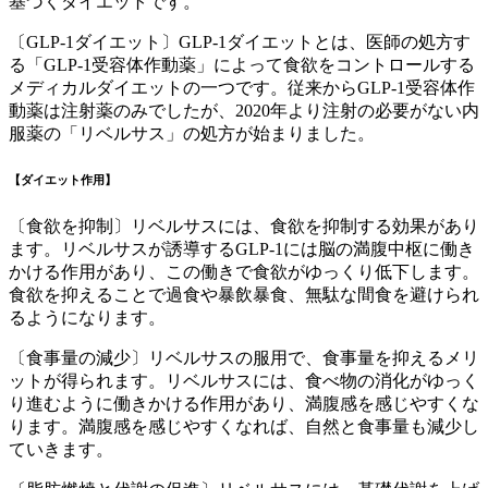
基づくダイエット
です。
〔GLP-1ダイエット〕
GLP-1ダイエットとは、医師の処方す
る
「GLP-1受容体作動薬」
によって食欲をコントロールする
メディカルダイエットの一つです。
従来からGLP-1受容体作
動薬は注射薬のみでしたが、2020年より注射の必要がない
内
服薬の「リベルサス」の処方が始まりました。
【ダイエット作用】
〔食欲を抑制〕
リベルサスには、食欲を抑制する効果があり
ます。リベルサスが誘導するGLP-1には
脳の満腹中枢に働き
かける作用があり、この働きで食欲がゆっくり低下
します。
食欲を抑えることで過食や暴飲暴食、無駄な間食を避けられ
るようになります。
〔食事量の減少〕
リベルサスの服用で、食事量を抑えるメリ
ットが得られます。リベルサスには、
食べ物の消化がゆっく
り進むように働きかける作用
があり、満腹感を感じやすくな
ります。
満腹感を感じやすくなれば、自然と食事量も減少し
ていきます。