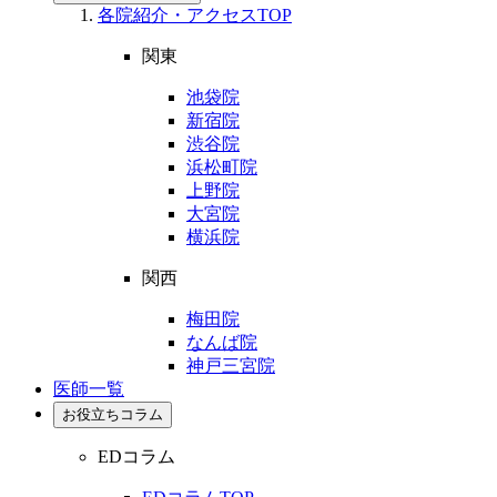
各院紹介・アクセスTOP
関東
池袋院
新宿院
渋谷院
浜松町院
上野院
大宮院
横浜院
関西
梅田院
なんば院
神戸三宮院
医師一覧
お役立ちコラム
EDコラム