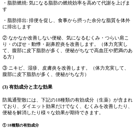
・脂肪燃焼: 気になる脂肪の燃焼効率を高めて代謝を上げま
す
・脂肪排出: 排便を促し、食事から摂った余分な脂質を体外
に排出します
②
なかなか改善しない便秘
、気になるむくみ・つらい肩こ
り・のぼせ・動悸・副鼻腔炎を改善します。
（体力充実し
て、腹部に皮下脂肪が多く、便秘がちなで高血圧や肥満のあ
る方）
③
ニキビ、湿疹、皮膚炎
を改善します。
（体力充実して、
腹部に皮下脂肪が多く、便秘がちな方）
(3) 有効成分と主な効果
防風通聖散には、下記の
18種類の有効成分（生薬）
が含まれ
ており、
ダイエット効果
だけでなく、むくみを改善したり、
便秘
を解消したり様々な効果が期待できます。
① 18種類の有効成分