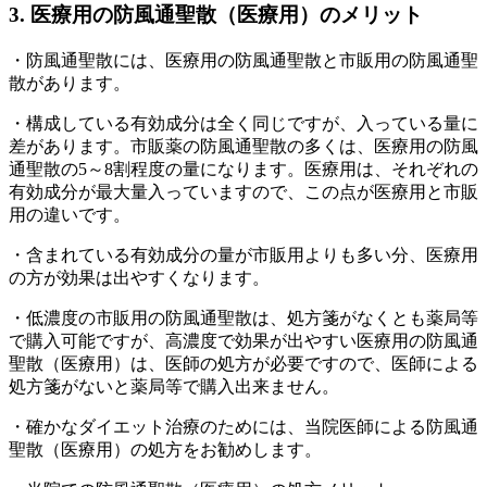
3. 医療用の防風通聖散（医療用）のメリット
・防風通聖散には、
医療用の防風通聖散
と
市販用の防風通聖
散
があります。
・構成している
有効成分は全く同じ
ですが、
入っている量に
差
があります。市販薬の防風通聖散の多くは、医療用の防風
通聖散の
5～8割程度の量
になります。
医療用は、それぞれの
有効成分が最大量入っています
ので、この点が医療用と市販
用の違いです。
・
含まれている有効成分の量が市販用よりも多い分、医療用
の方が効果は出やすくなります。
・低濃度の市販用の防風通聖散は、処方箋がなくとも薬局等
で購入可能ですが、
高濃度で効果が出やすい医療用の防風通
聖散（医療用）は、医師の処方が必要ですので、
医師による
処方箋がないと薬局等で購入出来ません。
・確かなダイエット治療のためには、
当院医師による防風通
聖散（医療用）の処方
をお勧めします。