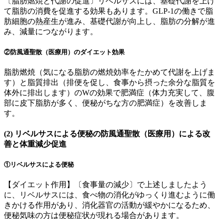
〔脂肪燃焼と代謝の促進〕
リベルサスには、基礎代謝を上げ
て脂肪の消費を促進する効果もあります。GLP-1の働きで
脂
肪細胞の熱産生が進み、基礎代謝が向上し、脂肪の分解が進
み、減量につながります。
②防風通聖散（医療用）のダイエット効果
脂肪燃焼
（気になる脂肪の燃焼効率をたかめて代謝を上げま
す）と
脂質排出
（排便を促し、食事から摂った余分な脂質を
体外に排出します）のWの効果で肥満症（体力充実して、腹
部に皮下脂肪が多く、便秘がちな方の肥満症）を改善しま
す。
(2) リベルサスによる便秘の防風通聖散（医療用）による改
善と体重減少促進
①リベルサスによる便秘
【ダイエット作用】〔食事量の減少〕で上述しましたよう
に、リベルサスには、
食べ物の消化がゆっくり進むように働
きかける作用
があり、
消化器官の活動が緩やかになるため、
便秘気味の方は便秘症状が現れる場合があります。