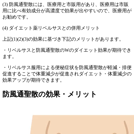
(3)
防風通聖散には、医療用と市販用があり、医療用は市販
用に比べ有効成分が高濃度で効果が出やすいので、医療用が
お勧めです
。
(4)
ダイエット薬リベルサスとの併用メリット
上記(1)(2)(3)の効果に基づき下記のメリットがあります。
・リベルサスと防風通聖散のWの
ダイエット効果が期待でき
ます
。
・リベルサス服用による
便秘症状を防風通聖散が軽減・排便
促進
することで
体重減少
が促進され
ダイエット・体重減少の
効果アップ
が期待できます。
防風通聖散の効果・メリット