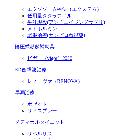
エクソソーム療法（エクステム）
低用量タダラフィル
生涯現役
(アンチエイジングサプリ)
メトホルミン
老眼治療(サンピロ点眼薬)
陰圧式勃起補助具
ビガー（vigor）2020
ED衝撃波治療
レノーヴァ（RENOVA）
早漏治療
ポゼット
リドスプレー
メディカルダイエット
リベルサス