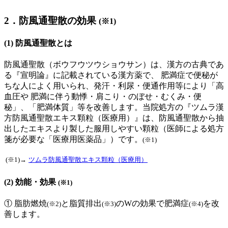
2．防風通聖散の効果
(※1)
(1) 防風通聖散とは
防風通聖散
（ボウフウツウショウサン）
は、漢方の古典であ
る『宣明論』に記載されている
漢方薬
で、 肥満症で便秘が
ちな人によく用いられ、発汗・利尿・便通作用等により「高
血圧や 肥満に伴う動悸・肩こり・のぼせ・むくみ・便
秘」、「肥満体質」等を改善します。
当院処方の『ツムラ漢
方防風通聖散エキス顆粒（医療用）』
は、防風通聖散から抽
出したエキスより製した服用しやすい顆粒（医師による処方
箋が必要な「
医療用医薬品
」）です。
(※1)
(※1)→
ツムラ防風通聖散エキス顆粒（医療用）
(2) 効能・効果
(※1)
①
脂肪燃焼
と
脂質排出
のWの効果で
肥満症
を改
(※2)
(※3)
(※4)
善します。