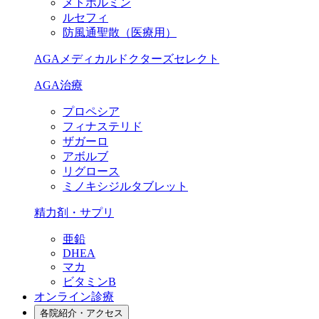
メトホルミン
ルセフィ
防風通聖散（医療用）
AGAメディカルドクターズセレクト
AGA治療
プロペシア
フィナステリド
ザガーロ
アボルブ
リグロース
ミノキシジルタブレット
精力剤・サプリ
亜鉛
DHEA
マカ
ビタミンB
オンライン診療
各院紹介・アクセス