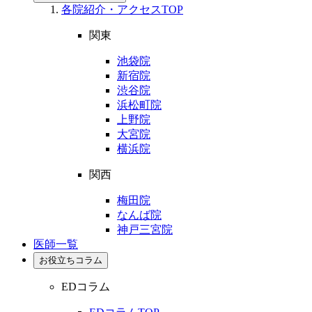
各院紹介・アクセスTOP
関東
池袋院
新宿院
渋谷院
浜松町院
上野院
大宮院
横浜院
関西
梅田院
なんば院
神戸三宮院
医師一覧
お役立ちコラム
EDコラム