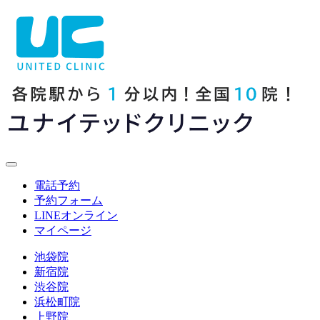
電話予約
予約フォーム
LINE
オンライン
マイページ
池袋院
新宿院
渋谷院
浜松町院
上野院