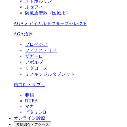
メトホルミン
ルセフィ
防風通聖散（医療用）
AGAメディカルドクターズセレクト
AGA治療
プロペシア
フィナステリド
ザガーロ
アボルブ
リグロース
ミノキシジルタブレット
精力剤・サプリ
亜鉛
DHEA
マカ
ビタミンB
オンライン診療
各院紹介・アクセス