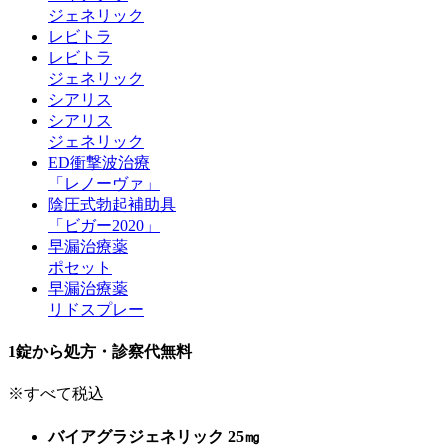
ジェネリック
レビトラ
レビトラ
ジェネリック
シアリス
シアリス
ジェネリック
ED衝撃波治療
「レノーヴァ」
陰圧式勃起補助具
「ビガー2020」
早漏治療薬
ポセット
早漏治療薬
リドスプレー
1錠から処方・診察代無料
※すべて税込
バイアグラジェネリック 25㎎