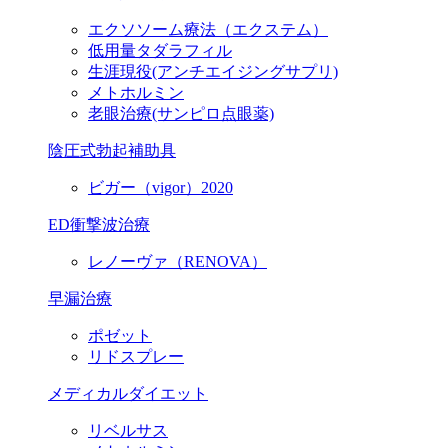
エクソソーム療法（エクステム）
低用量タダラフィル
生涯現役
(アンチエイジングサプリ)
メトホルミン
老眼治療(サンピロ点眼薬)
陰圧式勃起補助具
ビガー（vigor）2020
ED衝撃波治療
レノーヴァ（RENOVA）
早漏治療
ポゼット
リドスプレー
メディカルダイエット
リベルサス