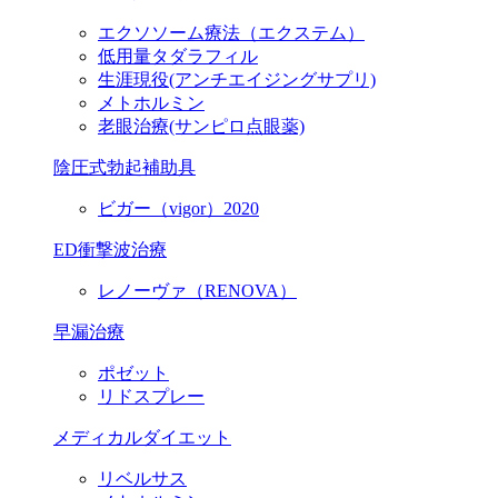
エクソソーム療法（エクステム）
低用量タダラフィル
生涯現役
(アンチエイジングサプリ)
メトホルミン
老眼治療(サンピロ点眼薬)
陰圧式勃起補助具
ビガー（vigor）2020
ED衝撃波治療
レノーヴァ（RENOVA）
早漏治療
ポゼット
リドスプレー
メディカルダイエット
リベルサス