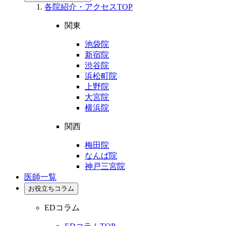
各院紹介・アクセスTOP
関東
池袋院
新宿院
渋谷院
浜松町院
上野院
大宮院
横浜院
関西
梅田院
なんば院
神戸三宮院
医師一覧
お役立ちコラム
EDコラム