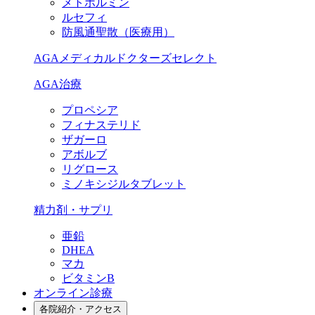
メトホルミン
ルセフィ
防風通聖散（医療用）
AGAメディカルドクターズセレクト
AGA治療
プロペシア
フィナステリド
ザガーロ
アボルブ
リグロース
ミノキシジルタブレット
精力剤・サプリ
亜鉛
DHEA
マカ
ビタミンB
オンライン診療
各院紹介・アクセス