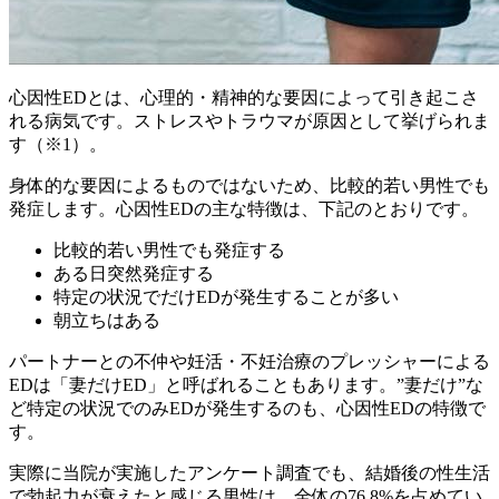
心因性EDとは、心理的・精神的な要因によって引き起こさ
れる病気です。ストレスやトラウマが原因として挙げられま
す（※1）。
身体的な要因によるものではないため、比較的若い男性でも
発症します。
心因性EDの主な特徴は、下記のとおりです。
比較的若い男性でも発症する
ある日突然発症する
特定の状況でだけEDが発生することが多い
朝立ちはある
パートナーとの不仲や妊活・不妊治療のプレッシャーによる
EDは「妻だけED」と呼ばれることもあります。”妻だけ”な
ど特定の状況でのみEDが発生するのも、心因性EDの特徴で
す。
実際に当院が実施したアンケート調査でも、結婚後の性生活
で勃起力が衰えたと感じる男性は、全体の76.8%を占めてい