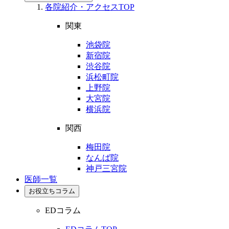
各院紹介・アクセスTOP
関東
池袋院
新宿院
渋谷院
浜松町院
上野院
大宮院
横浜院
関西
梅田院
なんば院
神戸三宮院
医師一覧
お役立ちコラム
EDコラム