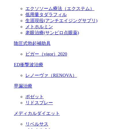
エクソソーム療法（エクステム）
低用量タダラフィル
生涯現役
(アンチエイジングサプリ)
メトホルミン
老眼治療(サンピロ点眼薬)
陰圧式勃起補助具
ビガー（vigor）2020
ED衝撃波治療
レノーヴァ（RENOVA）
早漏治療
ポゼット
リドスプレー
メディカルダイエット
リベルサス