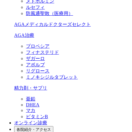
メトホルミン
ルセフィ
防風通聖散（医療用）
AGAメディカルドクターズセレクト
AGA治療
プロペシア
フィナステリド
ザガーロ
アボルブ
リグロース
ミノキシジルタブレット
精力剤・サプリ
亜鉛
DHEA
マカ
ビタミンB
オンライン診療
各院紹介・アクセス