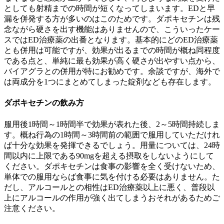
としても射精までの時間が短くなってしまいます。EDと早
漏を併発する方が多いのはこのためです。ダポキセチンは残
念ながら硬さを出す機能はありませんので、こういったケー
スではED治療薬の出番となります。基本的にどのED治療薬
とも併用は可能ですが、効果が出るまでの時間が概ね同程度
である点と、単純に最も効果が高く硬さが出やすい点から、
バイアグラとの併用が特にお勧めです。余談ですが、海外で
は両成分を1つにまとめてしまった錠剤なども存在します。
ダポキセチンの飲み方
服用後1時間～1時間半で効果が表れた後、2～5時間持続しま
す。概ね行為の1時間～3時間前の範囲で服用していただけれ
ば十分な効果を発揮できるでしょう。用量については、24時
間以内に上限である90mgを超える摂取をしないようにして
ください。ダポキセチンは食事の影響を全く受けないため、
単体での服用ならば食事に気を付ける必要はありません。た
だし、アルコールとの相性はED治療薬以上に悪く、普段以
上にアルコールの作用が強く出てしまうおそれがあるためご
注意ください。