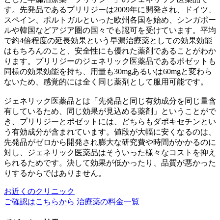
す。先発品であるプリリジーは2009年に開発され、ドイツ、
スペイン、ポルトガルといった欧州各国を始め、シンガポー
ルや韓国などアジア圏の国々でも認可を受けています。平均
で約4倍程度の延長効果という早漏治療薬としての効果効能
はもちろんのこと、安全性にも優れた薬剤であることがわか
ります。プリリジーのジェネリック医薬品であるポゼットも
同様の効果効能を持ち、用量も30mgあるいは60mgと変わら
ないため、感覚的には全く同じ薬剤として服用可能です。
ジェネリック医薬品とは「先発品と同じ有効成分を同じ量含
有しているため、同じ効果が見込める薬剤」ということがで
き、プリリジーとポゼットには、どちらもダポキセチンとい
う有効成分が含まれています。値段が大幅に安くなるのは、
先発品がゼロから開発され膨大な研究費や時間がかかるのに
対し、ジェネリック医薬品はそういった様々なコストを抑え
られるためです。決して効果が低かったり、品質が悪かった
りするからではありません。
お近くのクリニック
ご確認はこちらから
治療薬の料金一覧