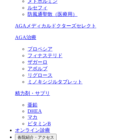
メトホルミン
ルセフィ
防風通聖散（医療用）
AGAメディカルドクターズセレクト
AGA治療
プロペシア
フィナステリド
ザガーロ
アボルブ
リグロース
ミノキシジルタブレット
精力剤・サプリ
亜鉛
DHEA
マカ
ビタミンB
オンライン診療
各院紹介・アクセス