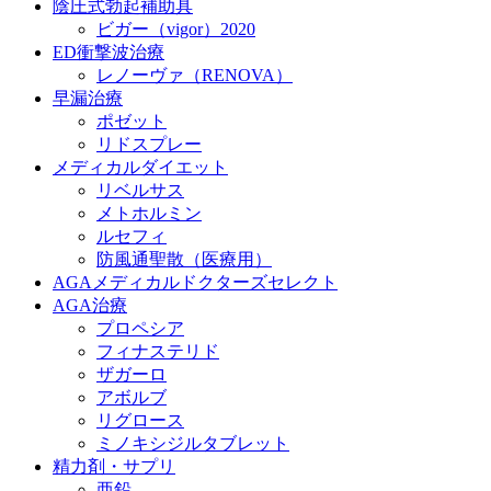
陰圧式勃起補助具
ビガー（vigor）2020
ED衝撃波治療
レノーヴァ（RENOVA）
早漏治療
ポゼット
リドスプレー
メディカルダイエット
リベルサス
メトホルミン
ルセフィ
防風通聖散（医療用）
AGAメディカルドクターズセレクト
AGA治療
プロペシア
フィナステリド
ザガーロ
アボルブ
リグロース
ミノキシジルタブレット
精力剤・サプリ
亜鉛