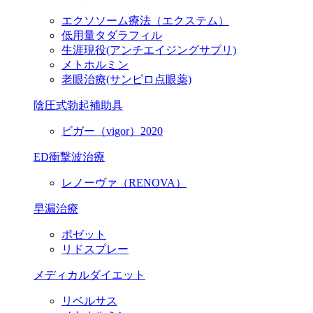
エクソソーム療法（エクステム）
低用量タダラフィル
生涯現役
(アンチエイジングサプリ)
メトホルミン
老眼治療(サンピロ点眼薬)
陰圧式勃起補助具
ビガー（vigor）2020
ED衝撃波治療
レノーヴァ（RENOVA）
早漏治療
ポゼット
リドスプレー
メディカルダイエット
リベルサス