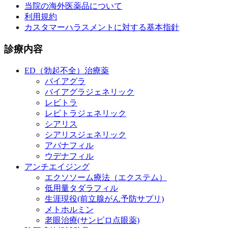
当院の海外医薬品について
利用規約
カスタマーハラスメントに対する基本指針
診療内容
ED（勃起不全）治療薬
バイアグラ
バイアグラジェネリック
レビトラ
レビトラジェネリック
シアリス
シアリスジェネリック
アバナフィル
ウデナフィル
アンチエイジング
エクソソーム療法（エクステム）
低用量タダラフィル
生涯現役(前立腺がん予防サプリ)
メトホルミン
老眼治療(サンピロ点眼薬)