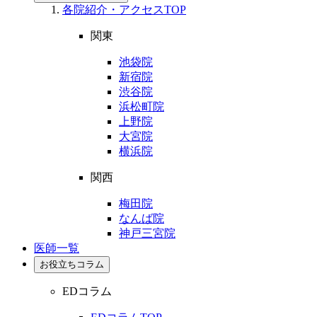
各院紹介・アクセスTOP
関東
池袋院
新宿院
渋谷院
浜松町院
上野院
大宮院
横浜院
関西
梅田院
なんば院
神戸三宮院
医師一覧
お役立ちコラム
EDコラム