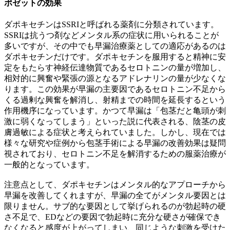
ポゼットの効果
ダポキセチンはSSRIと呼ばれる薬剤に分類されています。
SSRIは抗うつ剤などメンタル系の症状に用いられることが
多いですが、その中でも早漏治療薬としての適応があるのは
ダポキセチンだけです。ダポキセチンを服用すると精神に安
定をもたらす神経伝達物質であるセロトニンの量が増加し、
相対的に興奮や緊張の源となるアドレナリンの量が少なくな
ります。この効果が早漏の主要因であるセロトニン不足から
くる過剰な興奮を解消し、射精までの時間を延長するという
作用機序になっています。かつて早漏は「包茎だと亀頭が刺
激に弱くなってしまう」といった説に代表される、陰茎の皮
膚過敏による症状と考えられていました。しかし、現在では
様々な研究や症例から包茎手術による早漏の改善効果は疑問
視されており、セロトニン不足を解消するための服薬治療が
一般的となっています。
注意点として、ダポキセチンはメンタル的なアプローチから
早漏を改善してくれますが、早漏の全てがメンタル要因とは
限りません。サブ的な要因として挙げられるのが勃起時の硬
さ不足で、EDなどの要因で勃起時に充分な硬さが確保でき
なくなると感度が上がってしまい、同じような刺激を受けた