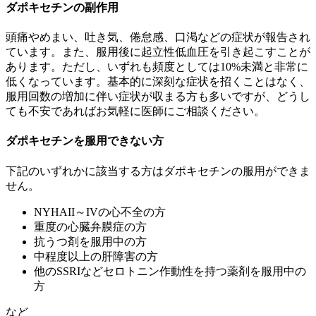
ダポキセチンの副作用
頭痛やめまい、吐き気、倦怠感、口渇などの症状が報告され
ています。また、服用後に起立性低血圧を引き起こすことが
あります。ただし、いずれも頻度としては10%未満と非常に
低くなっています。基本的に深刻な症状を招くことはなく、
服用回数の増加に伴い症状が収まる方も多いですが、どうし
ても不安であればお気軽に医師にご相談ください。
ダポキセチンを服用できない方
下記のいずれかに該当する方はダポキセチンの服用ができま
せん。
NYHAII～IVの心不全の方
重度の心臓弁膜症の方
抗うつ剤を服用中の方
中程度以上の肝障害の方
他のSSRIなどセロトニン作動性を持つ薬剤を服用中の
方
など