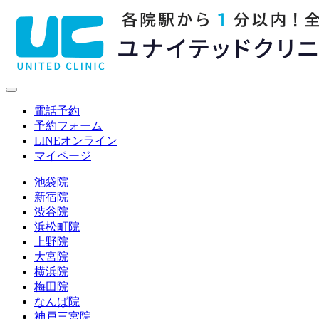
電話予約
予約フォーム
LINE
オンライン
マイページ
池袋院
新宿院
渋谷院
浜松町院
上野院
大宮院
横浜院
梅田院
なんば院
神戸三宮院