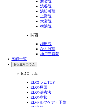
新宿院
渋谷院
浜松町院
上野院
大宮院
横浜院
関西
梅田院
なんば院
神戸三宮院
医師一覧
お役立ちコラム
EDコラム
EDコラムTOP
EDの原因
EDの治療法
EDの症状
EDセルフケア・予防