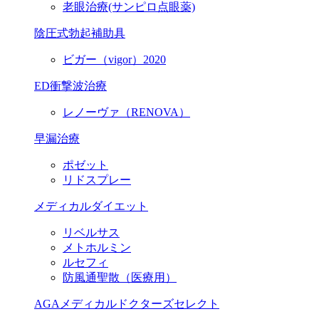
老眼治療(サンピロ点眼薬)
陰圧式勃起補助具
ビガー（vigor）2020
ED衝撃波治療
レノーヴァ（RENOVA）
早漏治療
ポゼット
リドスプレー
メディカルダイエット
リベルサス
メトホルミン
ルセフィ
防風通聖散（医療用）
AGAメディカルドクターズセレクト