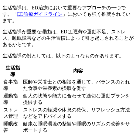
生活指導は、ED治療において重要なアプローチの一つで
す。「
ED診療ガイドライン
」においても強く推奨されてい
ます。
生活指導が重要な理由は、
EDは肥満や運動不足、ストレ
ス、睡眠障害などの生活習慣によって引き起こされる
ことが
あるからです。
生活指導の例としては、以下のようなものがあります。
生活指
内容
導
食事指
医師や栄養士との相談を通じて、バランスのとれ
導
た食事や栄養素の摂取を促す
運動指
個人の状態や能力に合わせて適切な運動プランを
導
提供する
ストレ
ストレスの軽減や休息の確保、リフレッシュ方法
ス管理
などをアドバイスする
睡眠改
健康な睡眠環境の整備や睡眠のリズムの改善をサ
善
ポートする