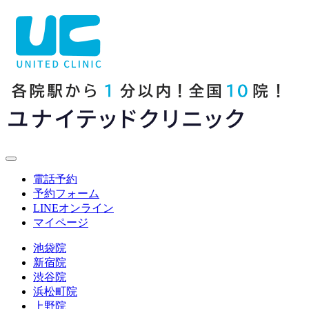
電話予約
予約フォーム
LINE
オンライン
マイページ
池袋院
新宿院
渋谷院
浜松町院
上野院