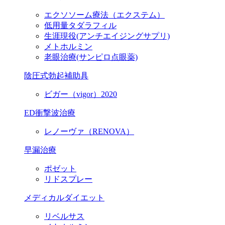
エクソソーム療法（エクステム）
低用量タダラフィル
生涯現役
(アンチエイジングサプリ)
メトホルミン
老眼治療(サンピロ点眼薬)
陰圧式勃起補助具
ビガー（vigor）2020
ED衝撃波治療
レノーヴァ（RENOVA）
早漏治療
ポゼット
リドスプレー
メディカルダイエット
リベルサス