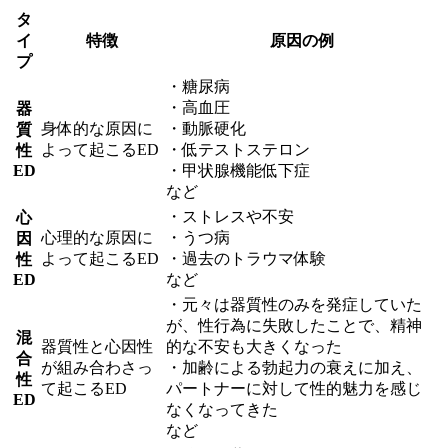
タ
イ
特徴
原因の例
プ
・糖尿病
・高血圧
器
身体的な原因に
・動脈硬化
質
よって起こるED
・低テストステロン
性
ED
・甲状腺機能低下症
など
・ストレスや不安
心
心理的な原因に
・うつ病
因
よって起こるED
・過去のトラウマ体験
性
ED
など
・元々は器質性のみを発症していた
が、性行為に失敗したことで、精神
混
器質性と心因性
的な不安も大きくなった
合
が組み合わさっ
・加齢による勃起力の衰えに加え、
性
て起こるED
パートナーに対して性的魅力を感じ
ED
なくなってきた
など