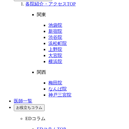
各院紹介・アクセスTOP
関東
池袋院
新宿院
渋谷院
浜松町院
上野院
大宮院
横浜院
関西
梅田院
なんば院
神戸三宮院
医師一覧
お役立ちコラム
EDコラム