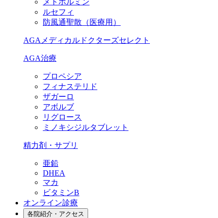
メトホルミン
ルセフィ
防風通聖散（医療用）
AGAメディカルドクターズセレクト
AGA治療
プロペシア
フィナステリド
ザガーロ
アボルブ
リグロース
ミノキシジルタブレット
精力剤・サプリ
亜鉛
DHEA
マカ
ビタミンB
オンライン診療
各院紹介・アクセス