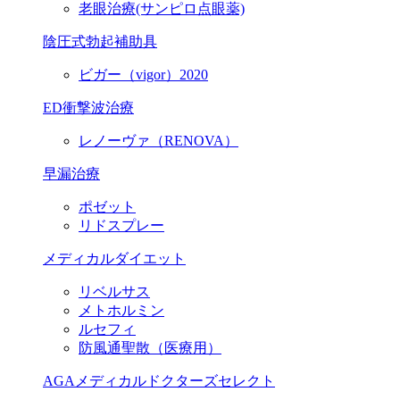
老眼治療(サンピロ点眼薬)
陰圧式勃起補助具
ビガー（vigor）2020
ED衝撃波治療
レノーヴァ（RENOVA）
早漏治療
ポゼット
リドスプレー
メディカルダイエット
リベルサス
メトホルミン
ルセフィ
防風通聖散（医療用）
AGAメディカルドクターズセレクト