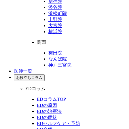
新宿院
渋谷院
浜松町院
上野院
大宮院
横浜院
関西
梅田院
なんば院
神戸三宮院
医師一覧
お役立ちコラム
EDコラム
EDコラムTOP
EDの原因
EDの治療法
EDの症状
EDセルフケア・予防