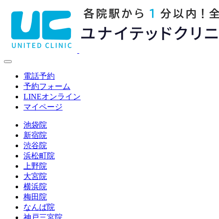
電話予約
予約フォーム
LINE
オンライン
マイページ
池袋院
新宿院
渋谷院
浜松町院
上野院
大宮院
横浜院
梅田院
なんば院
神戸三宮院