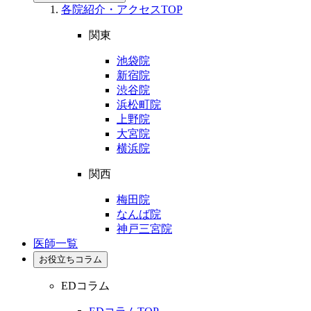
各院紹介・アクセスTOP
関東
池袋院
新宿院
渋谷院
浜松町院
上野院
大宮院
横浜院
関西
梅田院
なんば院
神戸三宮院
医師一覧
お役立ちコラム
EDコラム