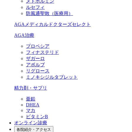
メトホルミン
ルセフィ
防風通聖散（医療用）
AGAメディカルドクターズセレクト
AGA治療
プロペシア
フィナステリド
ザガーロ
アボルブ
リグロース
ミノキシジルタブレット
精力剤・サプリ
亜鉛
DHEA
マカ
ビタミンB
オンライン診療
各院紹介・アクセス