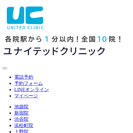
電話予約
予約フォーム
LINE
オンライン
マイページ
池袋院
新宿院
渋谷院
浜松町院
上野院