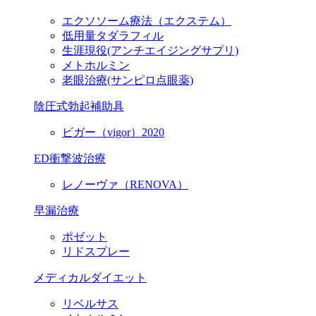
エクソソーム療法（エクステム）
低用量タダラフィル
生涯現役
(アンチエイジングサプリ)
メトホルミン
老眼治療(サンピロ点眼薬)
陰圧式勃起補助具
ビガー（vigor）2020
ED衝撃波治療
レノーヴァ（RENOVA）
早漏治療
ポゼット
リドスプレー
メディカルダイエット
リベルサス