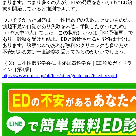
まります。つまり多くの人が、EDの発症をきっかけにED治
療を開始していると推測できます。
ついで多かった回答は、「性行為での失敗こそないものの、
勃起不足の自覚があり失敗を未然に予防したかったため」
（237人中55人）でした。この状態はいわば「ED予備軍」で
あり、診察を受けた結果、EDと診断される可能性は十分に
あります。診察のみであれば無料のクリニックも多いため、
不安がある方は一度診察を受けてみるのがいいでしょう。
（※）日本性機能学会/日本泌尿器科学会｜ED診療ガイドラ
イン［第3版］
https://www.urol.or.jp/lib/files/other/guideline/26_ed_v3.pdf