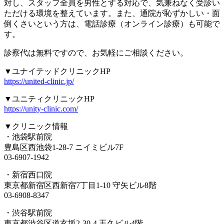
対し、スタッフ全員を男性とする対応で、気兼ねなく受診い
ただける環境を整えています。また、通院が恥ずかしい・面
倒くさいという方は、電話診療（オンライン診療）も可能で
す。
診察代は無料ですので、お気軽にご相談ください。
▼ユナイテッドクリニックHP
https://united-clinic.jp/
▼ユニティクリニックHP
https://unity-clinic.com/
▼クリニック情報
・池袋駅前院
豊島区西池袋1-28-7 ニイミビル7F
03-6907-1942
・新宿西口院
東京都新宿区西新宿7丁目1-10 守矢ビル8階
03-6908-8347
・渋谷駅前院
東京都渋谷区道玄坂2-30-4 玉久ビル4階