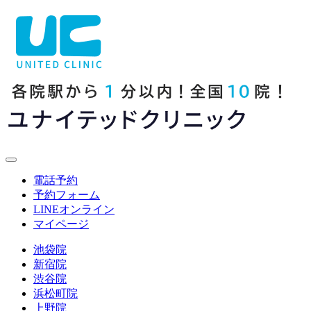
電話予約
予約フォーム
LINE
オンライン
マイページ
池袋院
新宿院
渋谷院
浜松町院
上野院