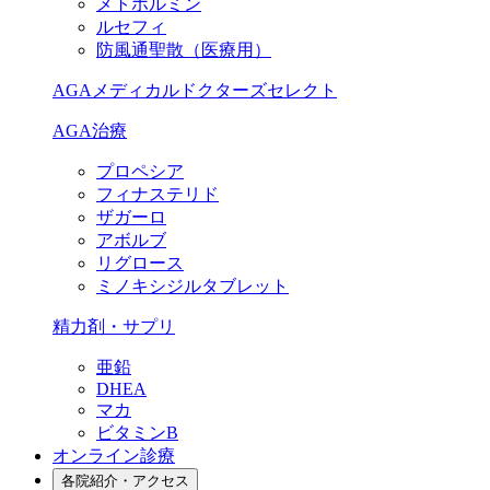
メトホルミン
ルセフィ
防風通聖散（医療用）
AGAメディカルドクターズセレクト
AGA治療
プロペシア
フィナステリド
ザガーロ
アボルブ
リグロース
ミノキシジルタブレット
精力剤・サプリ
亜鉛
DHEA
マカ
ビタミンB
オンライン診療
各院紹介・アクセス