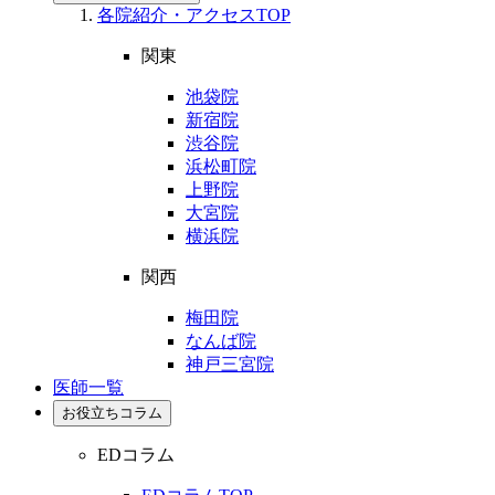
各院紹介・アクセスTOP
関東
池袋院
新宿院
渋谷院
浜松町院
上野院
大宮院
横浜院
関西
梅田院
なんば院
神戸三宮院
医師一覧
お役立ちコラム
EDコラム