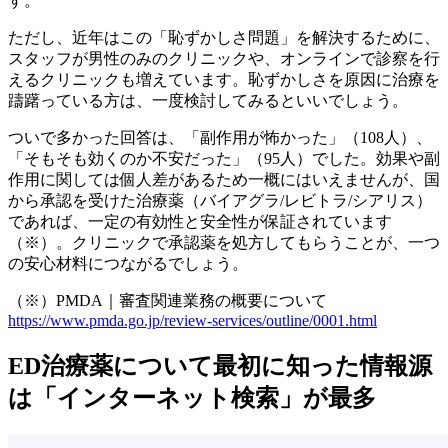
す。
ただし、近年はこの「恥ずかしさ問題」を解決するために、
スタッフが男性のみのクリニックや、オンラインで診察を行
えるクリニックも増えています。恥ずかしさを原因に治療を
躊躇っている方は、一度検討してみるといいでしょう。
ついで多かった回答は、「副作用が怖かった」（108人）、
「そもそも効くのか不安だった」（95人）でした。効果や副
作用に関しては個人差があるため一概にはいえませんが、国
から承認を受けた治療薬（バイアグラ/レビトラ/シアリス）
であれば、一定の有効性と安全性が保証されています
（※）。クリニックで承認薬を処方してもらうことが、一つ
の安心材料につながるでしょう。
（※）PMDA｜審査関連業務の概要について
https://www.pmda.go.jp/review-services/outline/0001.html
ED治療薬について最初に知った情報源
は「インターネット検索」が最多