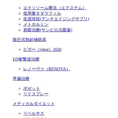
エクソソーム療法（エクステム）
低用量タダラフィル
生涯現役
(アンチエイジングサプリ)
メトホルミン
老眼治療(サンピロ点眼薬)
陰圧式勃起補助具
ビガー（vigor）2020
ED衝撃波治療
レノーヴァ（RENOVA）
早漏治療
ポゼット
リドスプレー
メディカルダイエット
リベルサス