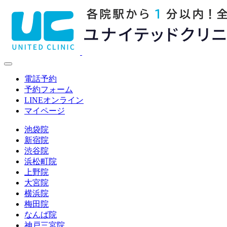
電話予約
予約フォーム
LINE
オンライン
マイページ
池袋院
新宿院
渋谷院
浜松町院
上野院
大宮院
横浜院
梅田院
なんば院
神戸三宮院