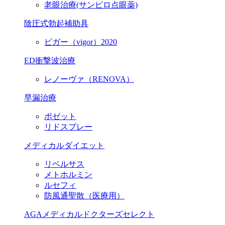
老眼治療(サンピロ点眼薬)
陰圧式勃起補助具
ビガー（vigor）2020
ED衝撃波治療
レノーヴァ（RENOVA）
早漏治療
ポゼット
リドスプレー
メディカルダイエット
リベルサス
メトホルミン
ルセフィ
防風通聖散（医療用）
AGAメディカルドクターズセレクト