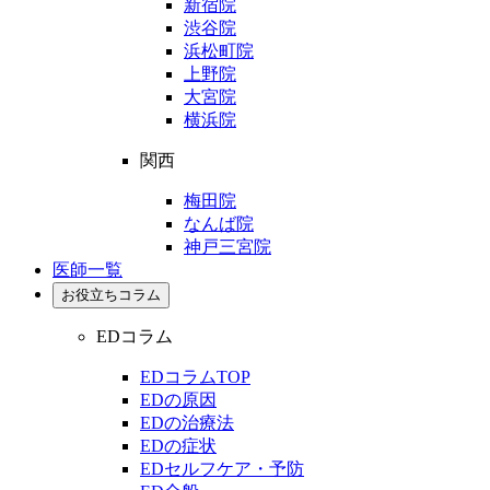
新宿院
渋谷院
浜松町院
上野院
大宮院
横浜院
関西
梅田院
なんば院
神戸三宮院
医師一覧
お役立ちコラム
EDコラム
EDコラムTOP
EDの原因
EDの治療法
EDの症状
EDセルフケア・予防