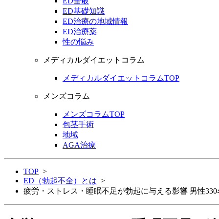
ED全般
ED基礎知識
ED治療の地域情報
ED治療薬
性の悩み
メディカルダイエットコラム
メディカルダイエットコラムTOP
メンズコラム
メンズコラムTOP
包茎手術
地域
AGA治療
TOP
>
ED（勃起不全）とは
>
疲労・ストレス・睡眠不足が勃起に与える影響 男性33