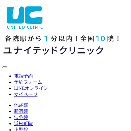
電話予約
予約フォーム
LINE
オンライン
マイページ
池袋院
新宿院
渋谷院
浜松町院
上野院