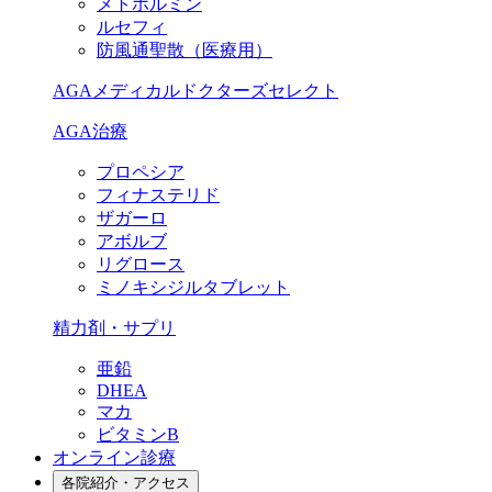
メトホルミン
ルセフィ
防風通聖散（医療用）
AGAメディカルドクターズセレクト
AGA治療
プロペシア
フィナステリド
ザガーロ
アボルブ
リグロース
ミノキシジルタブレット
精力剤・サプリ
亜鉛
DHEA
マカ
ビタミンB
オンライン診療
各院紹介・アクセス