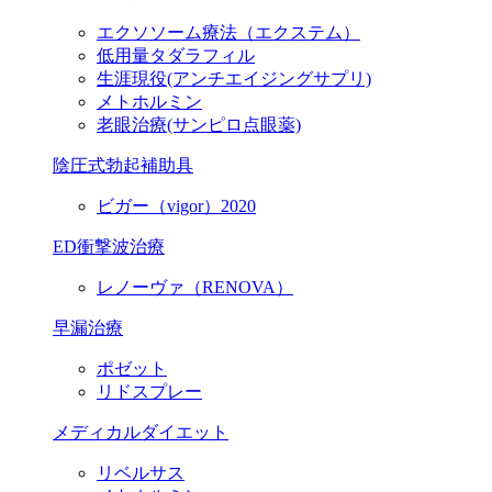
エクソソーム療法（エクステム）
低用量タダラフィル
生涯現役
(アンチエイジングサプリ)
メトホルミン
老眼治療(サンピロ点眼薬)
陰圧式勃起補助具
ビガー（vigor）2020
ED衝撃波治療
レノーヴァ（RENOVA）
早漏治療
ポゼット
リドスプレー
メディカルダイエット
リベルサス