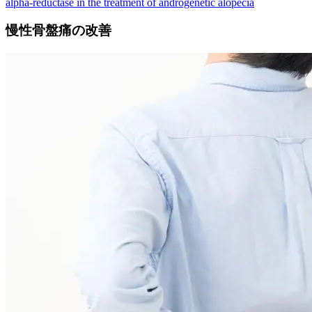
alpha-reductase in the treatment of androgenetic alopecia
慢性骨盤痛の改善