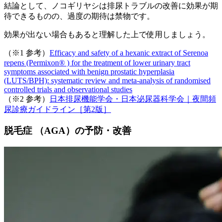
結論として、
ノコギリヤシは排尿トラブルの改善に効果が期
待できるものの、過度の期待は禁物
です。
効果が出ない場合もあると理解した上で使用しましょう。
（※1 参考）
Efficacy and safety of a hexanic extract of Serenoa
repens (Permixon® ) for the treatment of lower urinary tract
symptoms associated with benign prostatic hyperplasia
(LUTS/BPH): systematic review and meta-analysis of randomised
controlled trials and observational studies
（※2 参考）
日本排尿機能学会・日本泌尿器科学会｜夜間頻
尿診療ガイドライン［第2版］
脱毛症 （AGA）の予防・改善