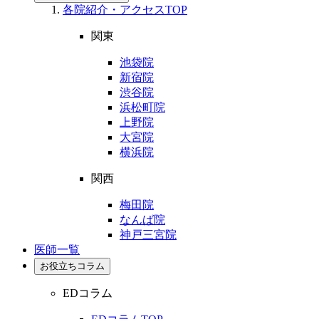
各院紹介・アクセスTOP
関東
池袋院
新宿院
渋谷院
浜松町院
上野院
大宮院
横浜院
関西
梅田院
なんば院
神戸三宮院
医師一覧
お役立ちコラム
EDコラム