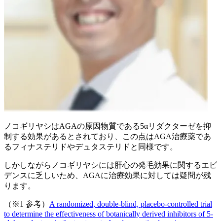
ノコギリヤシはAGAの原因物質である5αリダクターゼを抑
制する効果があるとされており、この点はAGA治療薬であ
るフィナステリドやデュタステリドと同様です。
しかしながらノコギリヤシには肝心の発毛効果に関するエビ
デンスに乏しいため、AGAに治療効果に対しては疑問が残
ります。
（※1 参考）
A randomized, double-blind, placebo-controlled trial
to determine the effectiveness of botanically derived inhibitors of 5-