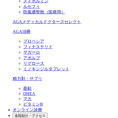
メトホルミン
ルセフィ
防風通聖散（医療用）
AGAメディカルドクターズセレクト
AGA治療
プロペシア
フィナステリド
ザガーロ
アボルブ
リグロース
ミノキシジルタブレット
精力剤・サプリ
亜鉛
DHEA
マカ
ビタミンB
オンライン診療
各院紹介・アクセス