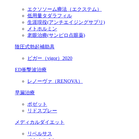
エクソソーム療法（エクステム）
低用量タダラフィル
生涯現役
(アンチエイジングサプリ)
メトホルミン
老眼治療(サンピロ点眼薬)
陰圧式勃起補助具
ビガー（vigor）2020
ED衝撃波治療
レノーヴァ（RENOVA）
早漏治療
ポゼット
リドスプレー
メディカルダイエット
リベルサス