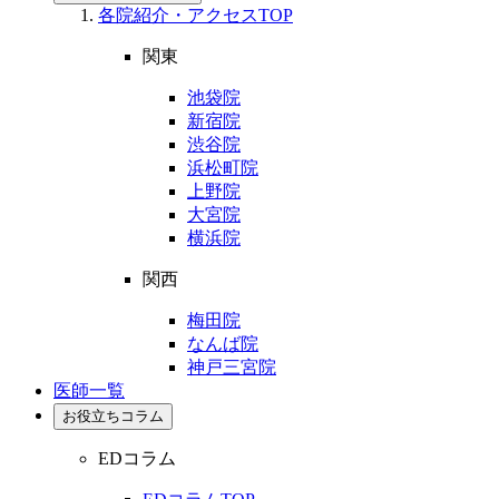
各院紹介・アクセスTOP
関東
池袋院
新宿院
渋谷院
浜松町院
上野院
大宮院
横浜院
関西
梅田院
なんば院
神戸三宮院
医師一覧
お役立ちコラム
EDコラム