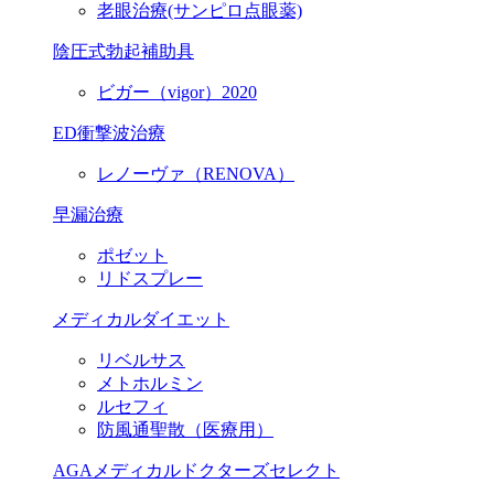
老眼治療(サンピロ点眼薬)
陰圧式勃起補助具
ビガー（vigor）2020
ED衝撃波治療
レノーヴァ（RENOVA）
早漏治療
ポゼット
リドスプレー
メディカルダイエット
リベルサス
メトホルミン
ルセフィ
防風通聖散（医療用）
AGAメディカルドクターズセレクト