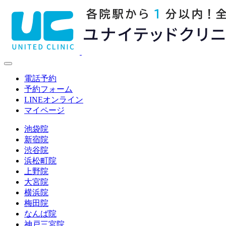
電話予約
予約フォーム
LINE
オンライン
マイページ
池袋院
新宿院
渋谷院
浜松町院
上野院
大宮院
横浜院
梅田院
なんば院
神戸三宮院