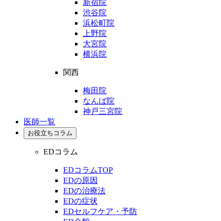
新宿院
渋谷院
浜松町院
上野院
大宮院
横浜院
関西
梅田院
なんば院
神戸三宮院
医師一覧
お役立ちコラム
EDコラム
EDコラムTOP
EDの原因
EDの治療法
EDの症状
EDセルフケア・予防