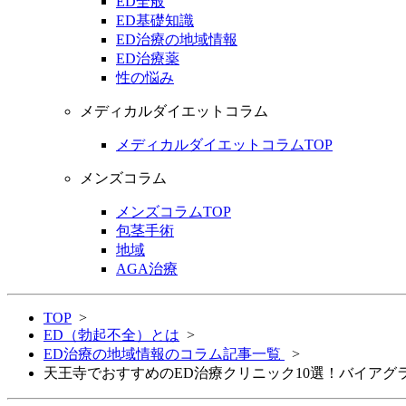
ED全般
ED基礎知識
ED治療の地域情報
ED治療薬
性の悩み
メディカルダイエットコラム
メディカルダイエットコラムTOP
メンズコラム
メンズコラムTOP
包茎手術
地域
AGA治療
TOP
>
ED（勃起不全）とは
>
ED治療の地域情報のコラム記事一覧
>
天王寺でおすすめのED治療クリニック10選！バイアグ